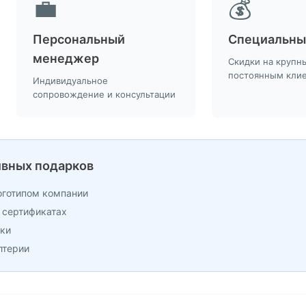
💼
💰
Персональный
Специальны
менеджер
Скидки на крупны
постоянным кли
Индивидуальное
сопровождение и консультации
вных подарков
оготипом компании
 сертификатах
вки
лтерии