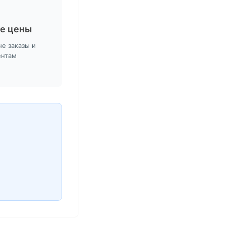
е цены
е заказы и
ентам