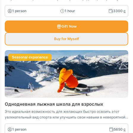
уметь управлять. Урок езды на мотоцикле под сопровождением
профессионального инструктора проводится в специально
1 person
1 hour
3300
c
оборудованном манеже, который предоставляет безопасную и
контролируемую среду для обучения.
Gift Now
Buy for Myself
Seasonal experience
Однодневная лыжная школа для взрослых
Это идеальная возможность для желающих быстро освоить этот
увлекательный вид спорта или улучшить свои навыки в невероятной
природной обстановке Кыргызстана.
1 person
5650
c