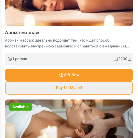
Арома массаж
Арома- массаж идеально подойдет тем, кто ищет способ
восстановить внутреннюю гармонию и справиться с ежедневным
стрессом. Мягкие, плавные движения и ароматы создают ощущение
умиротворения, помогая полностью отключиться от забот и ощутить
1 person
2200
c
легкость как на физическом, так и на эмоциональном уровне.
Gift Now
Buy for Myself
Available