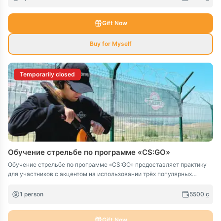
Gift Now
Buy for Myself
Temporarily closed
Обучение стрельбе по программе «CS:GO»
Обучение стрельбе по программе «CS:GO» предоставляет практику
для участников с акцентом на использовании трёх популярных
оружий: АКМ (АК-47), Глок-17 и снайперской винтовки Мосина.
1 person
5500
c
Gift Now