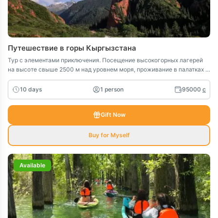
Путешествие в горы Кыргызстана
Тур с элементами приключения. Посещение высокогорных лагерей
на высоте свыше 2500 м над уровнем моря, проживание в палатках и
юртах, пешие походы в горах до 4 часов. Кыргызстан – это
невероятно красивая страна в самом сердце Центральной Азии,
10 days
1 person
95000
c
известная своими нетронутыми горами, обширными пастбищами,
кристально чистыми озёрами и богатой кочевой культурой. Этот тур
Gift Now
предлагает вам не только возможность исследовать потрясающие
пейзажи, но и погрузиться в древние традиции, проследить путь
Великого Шёлкового пути и открыть для себя тайные уголки
Buy for Myself
отдалённых регионов, которые редко посещают путешественники. За
10 дней вы отправитесь из шумных улиц Бишкека к высокогорным
альпийским озёрам Сон-Куль и Кел-Суу, прогуляетесь по
Available
волшебным каньонам, встретитесь с умелыми мастерами, посетите
местных кочевников и прочувствуете образ жизни, сохранившийся
сквозь века.