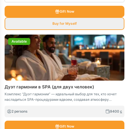
Gift Now
Buy for Myself
Available
Дуэт гармонии в SPA (для двух человек)
Комплекс “Дуэт гармонии” — идеальный выбор для тех, кто хочет
насладиться SPA-процедурами вдвоем, создавая атмосферу
близости и взаимного комфорта. В течение 120 минут вы сможете
забыть о повседневных заботах и испытать полное обновление,
2 persons
9400
c
почувствовав легкость, спокойствие и гармонию в теле и разуме.
Gift Now