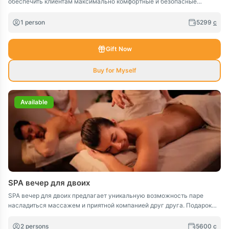
обеспечить клиентам максимально комфортные и безопасные
условия, позволяя им полностью погрузиться в мир сноубординга.
Независимо от уровня подготовки, это идеальное место для тех, кто
1 person
5299
c
хочет освоить сноуборд или улучшить свои навыки в компании
опытных инструкторов.
Gift Now
Buy for Myself
Available
SPA вечер для двоих
SPA вечер для двоих предлагает уникальную возможность паре
насладиться массажем и приятной компанией друг друга. Подарок
включает в себя один час классического или аромамассажа на все
тело, что позволит расслабиться и отдохнуть от повседневных забот.
2 persons
5600
c