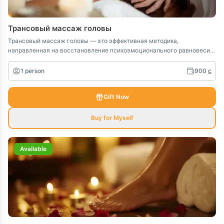
Трансовый массаж головы
Трансовый массаж головы — это эффективная методика,
направленная на восстановление психоэмоционального равновесия
и глубокое расслабление. Процедура сочетает мягкие техники
массажа головы и шейно-воротниковой зоны, способствующие
1 person
900
c
снятию физического и эмоционального напряжения.
Gift Now
Buy for Myself
Available