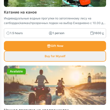
Катание на каное
Индивидуальные водные прогулки по затопленному лесу на
сапбордах/каяках/прозрачных лодках на выбор Ежедневно с 10.00 до
20.00 Стоимость: 1200 сом с человека Детский тариф до 12 лет: 600
сом с человека Длительность прогулки: 1,5 часа Возрастные
1.5 hours
1 person
1600
c
ограничения: от 3х лет В выходные и праздничные дни
предварительная запись обязательна! Трансфер в стоимость не
Gift Now
входит.
Buy for Myself
Available