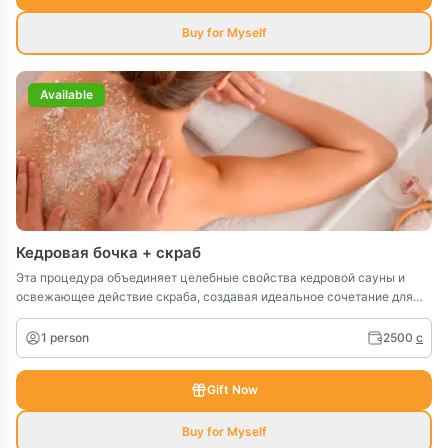
Buy for Myself
Available
Кедровая бочка + скраб
Эта процедура объединяет целебные свойства кедровой сауны и
освежающее действие скраба, создавая идеальное сочетание для
глубокого расслабления и ухода за кожей.
1 person
2500
c
Gift Now
Buy for Myself