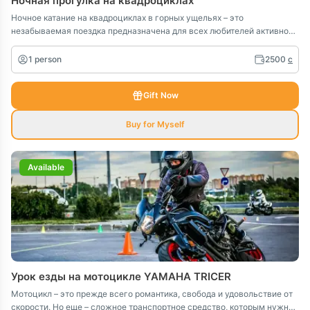
Ночная прогулка на квадроциклах
Ночное катание на квадроциклах в горных ущельях – это
незабываемая поездка предназначена для всех любителей активного
отдыха, кто желает испытать адреналин и насладиться
захватывающими эмоциями.
1 person
2500
c
Gift Now
Buy for Myself
Available
Урок езды на мотоцикле YAMAHA TRICER
Мотоцикл – это прежде всего романтика, свобода и удовольствие от
скорости. Но еще – сложное транспортное средство, которым нужно