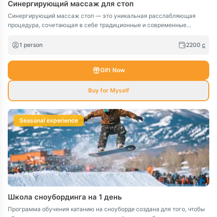
Синергирующий массаж для стоп
Синергирующий массаж стоп — это уникальная расслабляющая
процедура, сочетающая в себе традиционные и современные
техники, направленные на гармонизацию работы всего организма.
Проработка рефлекторных зон стоп позволяет стимулировать
1 person
2200
c
внутренние органы, улучшая их функциональность, активизируя
энергетические каналы и нормализуя кровообращение.
Gift Now
Buy for Myself
Seasonal experience
Школа сноубординга на 1 день
Программа обучения катанию на сноуборде создана для того, чтобы